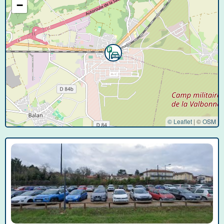
−
© Leaflet
|
©
OSM