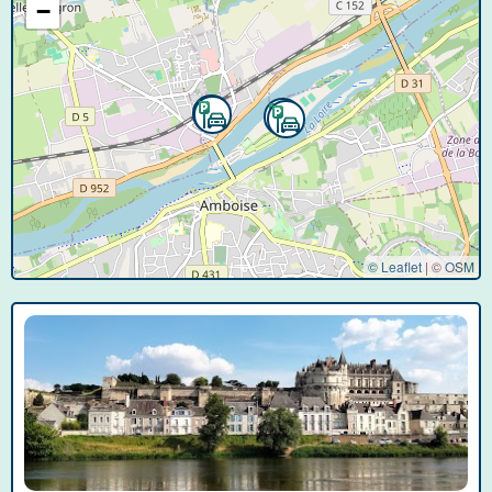
−
© Leaflet
|
©
OSM