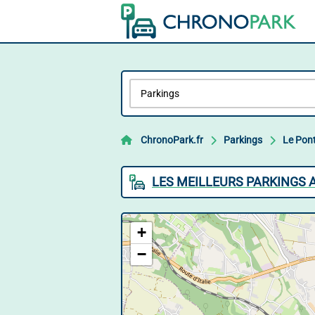
ChronoPark.fr
Parkings
Le Pon
LES MEILLEURS PARKINGS 
+
−