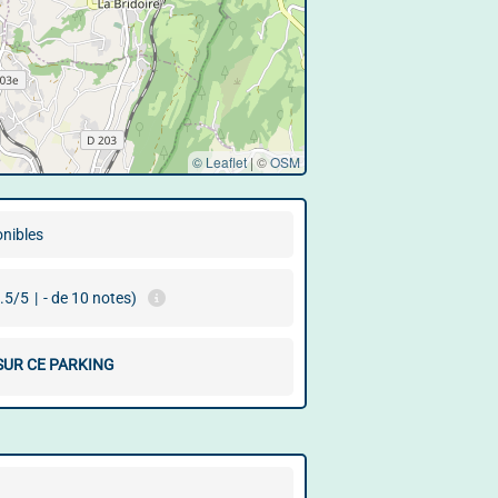
© Leaflet
|
©
OSM
onibles
.5/5
|
- de 10 notes)
SUR CE PARKING