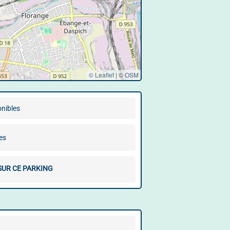
© Leaflet
|
©
OSM
onibles
es
SUR CE PARKING