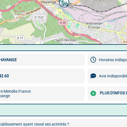
 HAYANGE
Horaires Indisp
Avis Indisponibl
rre Mendès France
PLUS D'INFOS 
yange
ablissement ayant cessé ses activités ?